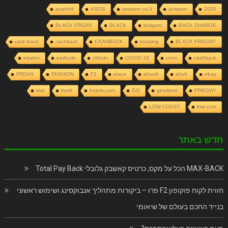
auphbd
ASOS
amazon.co.il
amazon
2020
BLACK FRIDAY
BLACK
baligam
BACK CHARGE
cash-back
cachback
CAAHBACK
booking
BLACK FRIEDAY
ebates
earbuds
ctkhdo
COVID 19
cons
cashback
FRIDAY
FASHION
F2
etace
ehuuh
ehuh
ebay
kiwi
iherb
hotels.com
GO
gearbest
FRIEDAY
LOW COAST
kiwi.com
חדש באתר
MAX-BACK הכל על מקס, כרטיס קאשבק גלובלי Total Pay Back
חווית לקוח פוקופון F2 פרו – ביקורות מתהליך אנבוקסינג ושימוש ראשוני
בנייד החכם בעולם של שיאומי