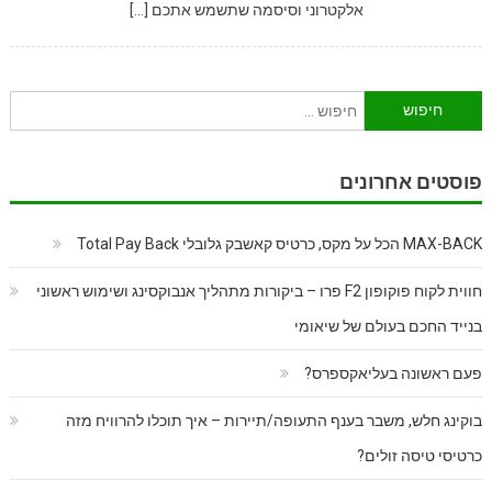
אלקטרוני וסיסמה שתשמש אתכם […]
חיפוש:
פוסטים אחרונים
MAX-BACK הכל על מקס, כרטיס קאשבק גלובלי Total Pay Back
חווית לקוח פוקופון F2 פרו – ביקורות מתהליך אנבוקסינג ושימוש ראשוני
בנייד החכם בעולם של שיאומי
פעם ראשונה בעליאקספרס?
בוקינג חלש, משבר בענף התעופה/תיירות – איך תוכלו להרוויח מזה
כרטיסי טיסה זולים?