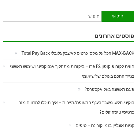
חיפוש:
פוסטים אחרונים
MAX-BACK הכל על מקס, כרטיס קאשבק גלובלי Total Pay Back
חווית לקוח פוקופון F2 פרו – ביקורות מתהליך אנבוקסינג ושימוש ראשוני
בנייד החכם בעולם של שיאומי
פעם ראשונה בעליאקספרס?
בוקינג חלש, משבר בענף התעופה/תיירות – איך תוכלו להרוויח מזה
כרטיסי טיסה זולים?
קניות אונליין בזמן קורונה – טיפים