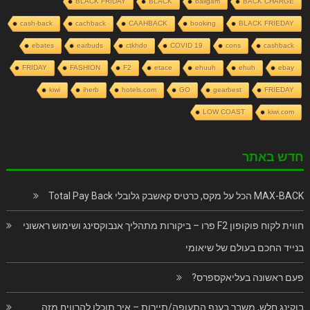
BLACK FRIDAY
BLACK
baligam
BACK CHARGE
cash-back
cachback
CAAHBACK
booking
BLACK FRIEDAY
ebates
earbuds
ctkhdo
COVID 19
cons
cashback
FRIDAY
FASHION
F2
etace
ehuuh
ehuh
ebay
kiwi
iherb
hotels.com
GO
gearbest
FRIEDAY
LOW COAST
kiwi.com
חדש באתר
MAX-BACK הכל על מקס, כרטיס קאשבק גלובלי Total Pay Back
חווית לקוח פוקופון F2 פרו – ביקורות מתהליך אנבוקסינג ושימוש ראשוני
בנייד החכם בעולם של שיאומי
פעם ראשונה בעליאקספרס?
בוקינג חלש, משבר בענף התעופה/תיירות – איך תוכלו להרוויח מזה