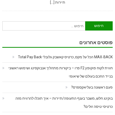
תיירות […]
חיפוש:
פוסטים אחרונים
MAX-BACK הכל על מקס, כרטיס קאשבק גלובלי Total Pay Back
חווית לקוח פוקופון F2 פרו – ביקורות מתהליך אנבוקסינג ושימוש ראשוני
בנייד החכם בעולם של שיאומי
פעם ראשונה בעליאקספרס?
בוקינג חלש, משבר בענף התעופה/תיירות – איך תוכלו להרוויח מזה
כרטיסי טיסה זולים?