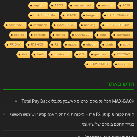
auphbd
ASOS
amazon.co.il
amazon
2020
BLACK FRIDAY
BLACK
baligam
BACK CHARGE
cash-back
cachback
CAAHBACK
booking
BLACK FRIEDAY
ebates
earbuds
ctkhdo
COVID 19
cons
cashback
FRIDAY
FASHION
F2
etace
ehuuh
ehuh
ebay
kiwi
iherb
hotels.com
GO
gearbest
FRIEDAY
LOW COAST
kiwi.com
חדש באתר
MAX-BACK הכל על מקס, כרטיס קאשבק גלובלי Total Pay Back
חווית לקוח פוקופון F2 פרו – ביקורות מתהליך אנבוקסינג ושימוש ראשוני
בנייד החכם בעולם של שיאומי