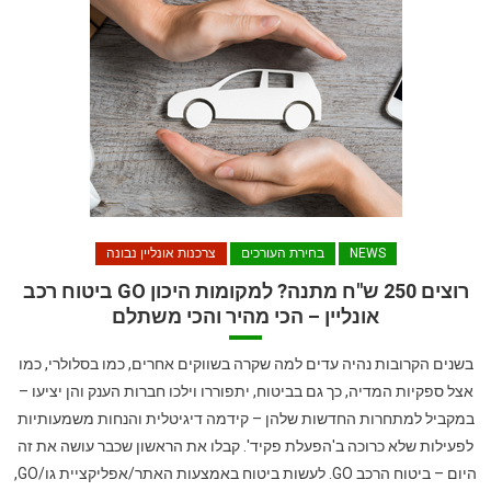
NEWS
בחירת העורכים
צרכנות אונליין נבונה
רוצים 250 ש"ח מתנה? למקומות היכון GO ביטוח רכב
אונליין – הכי מהיר והכי משתלם
בשנים הקרובות נהיה עדים למה שקרה בשווקים אחרים, כמו בסלולרי, כמו
אצל ספקיות המדיה, כך גם בביטוח, יתפוררו וילכו חברות הענק והן יציעו –
במקביל למתחרות החדשות שלהן – קידמה דיגיטלית והנחות משמעותיות
לפעילות שלא כרוכה ב'הפעלת פקיד'. קבלו את הראשון שכבר עושה את זה
היום – ביטוח הרכב GO. לעשות ביטוח באמצעות האתר/אפליקציית גו/GO,