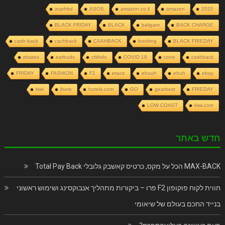
auphbd
ASOS
amazon.co.il
amazon
2020
BLACK FRIDAY
BLACK
baligam
BACK CHARGE
cash-back
cachback
CAAHBACK
booking
BLACK FRIEDAY
ebates
earbuds
ctkhdo
COVID 19
cons
cashback
FRIDAY
FASHION
F2
etace
ehuuh
ehuh
ebay
kiwi
iherb
hotels.com
GO
gearbest
FRIEDAY
LOW COAST
kiwi.com
חדש באתר
MAX-BACK הכל על מקס, כרטיס קאשבק גלובלי Total Pay Back
חווית לקוח פוקופון F2 פרו – ביקורות מתהליך אנבוקסינג ושימוש ראשוני
בנייד החכם בעולם של שיאומי