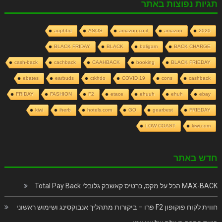
תגיות נפוצות באתר
auphbd
ASOS
amazon.co.il
amazon
2020
BLACK FRIDAY
BLACK
baligam
BACK CHARGE
cash-back
cachback
CAAHBACK
booking
BLACK FRIEDAY
ebates
earbuds
ctkhdo
COVID 19
cons
cashback
FRIDAY
FASHION
F2
etace
ehuuh
ehuh
ebay
kiwi
iherb
hotels.com
GO
gearbest
FRIEDAY
LOW COAST
kiwi.com
חדש באתר
MAX-BACK הכל על מקס, כרטיס קאשבק גלובלי Total Pay Back
חווית לקוח פוקופון F2 פרו – ביקורות מתהליך אנבוקסינג ושימוש ראשוני