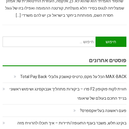
שהסוד האמיתי הוא שהוא לא. כן, אלקסה, העוזרת הוירטואלית של אמזון
שמצליחה לנגוס בסירי הלא מוצלחת, קורטנה ההמומה ואפילו בזו של גוגל
חסרת השם, מפותחת ביחקר בישראל וכן יש להם משרדי […]
חיפוש:
פוסטים אחרונים
MAX-BACK הכל על מקס, כרטיס קאשבק גלובלי Total Pay Back
חווית לקוח פוקופון F2 פרו – ביקורות מתהליך אנבוקסינג ושימוש ראשוני
בנייד החכם בעולם של שיאומי
פעם ראשונה בעליאקספרס?
בוקינג חלש, משבר בענף התעופה/תיירות – איך תוכלו להרוויח מזה