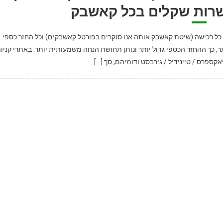
עשרות שקלים בכל קאשבק
ל רכישה (שיטת קאשבק אותה אנו סוקרים בפורטל קאשבקים) וכל החזר כספי
ר, כך ההחזר הכספי גדול יותר ונותן תחושת הנחה משמעותית יותר. באתרי קניו
קספרס / טיינידיל / גירבסט ודומיהם, סך […]