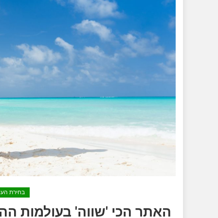
בחירת העו
האתר הכי 'שווה' בעולמות ההח