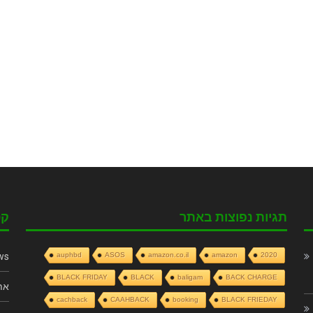
תגיות נפוצות באתר
קט
ws
auphbd
ASOS
amazon.co.il
amazon
2020
BLACK FRIDAY
BLACK
baligam
BACK CHARGE
את
cachback
CAAHBACK
booking
BLACK FRIEDAY