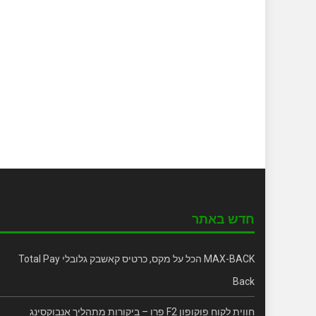
חדש באתר
MAX-BACK הכל על מקס, כרטיס קאשבק גלובלי Total Pay
Back
חווית לקוח פוקופון F2 פרו – ביקורות מתהליך אנבוקסינג