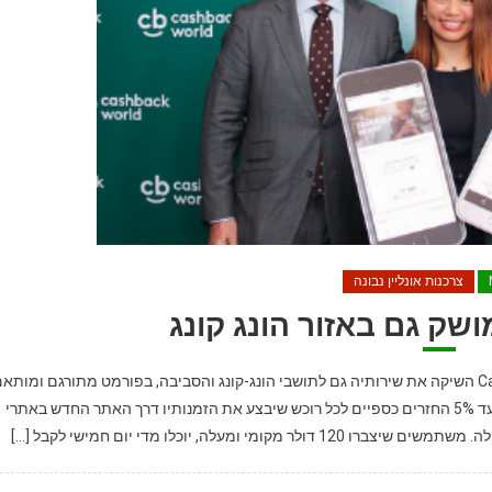
צרכנות אונליין נבונה
ק גם באזור הונג קונג
אחת מפלטפורמות ה'קאשבק' הגדולות בעולם, Cashback-World השיקה את שירותיה גם לתושבי הונג-קונג והסביבה, בפורמט מתורגם ומותא
לאחר תהליכי לוקאליזציה רבים. באופן רשמי, מציעה החברה עד 5% החזרים כספיים לכל רוכש שיבצע את הזמנותיו דרך האתר החדש באתרי
עלה, יוכלו מדי יום חמישי לקבל […]