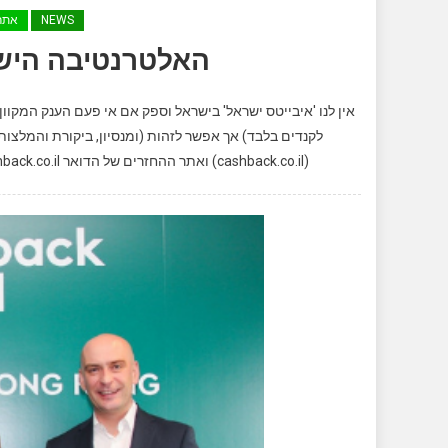
NEWS
אתר
האלטרנטיבה הישראלית – s
אין לנו 'איבייטס ישראל' בישראל וספק אם אי פעם הענק המקו
לקנדים בלבד) אך אפשר לזהות (ומנסיון, ביקורת והמלצו
(cashback.co.il) ואתר ההחזרים של הדואר postcashback.co.il. למען הסר ספק והגילוי הנאות, הקישורים הנל אינם קישורי […]