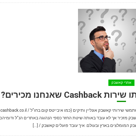
אתרי קאשבק
אנחנו מכירים?
התשובה הראשונה לשאלה על שירות 'פועלים Cashback' למשתמשי שירותי קאשבק אונליין ותיקים (כמו איבייטס קום בחו"ל / cashback.co.il
אשבק מזכיר אך לא עובד באותה שיטת החזר כספי הנהוגה באתרים הנ"ל ודומיהם
בק המומלצים בארץ ובעולם. איך עובד פועלים קאשבק / […]