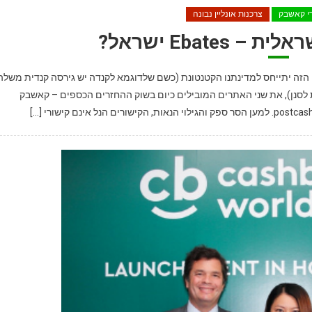
י קאשבק
צרכנות אונליין נבונה
Ebate ישראל?
ון הזה יתייחס למדינתנו הקטנטונת (כשם שלדוגמא לקנדה יש גירסה קנדית משלה
ת לסנן), את שני האתרים המובילים כיום בשוק ההחזרים הכספים – קאשבק