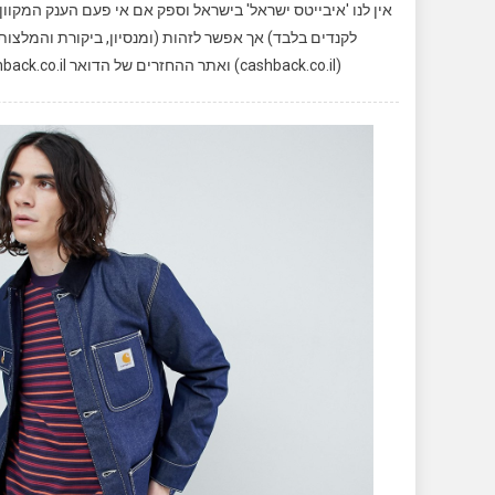
אין לנו 'איבייטס ישראל' בישראל וספק אם אי פעם הענק המקו
לקנדים בלבד) אך אפשר לזהות (ומנסיון, ביקורת והמלצו
(cashback.co.il) ואתר ההחזרים של הדואר postcashback.co.il. למען הסר ספק והגילוי הנאות, הקישורים הנל אינם קישורי […]