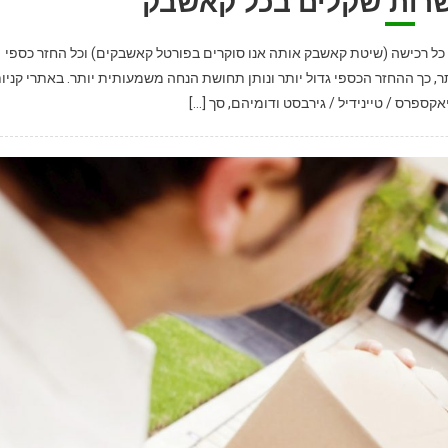
עשרות שקלים בכל קאשבק
ל רכישה (שיטת קאשבק אותה אנו סוקרים בפורטל קאשבקים) וכל החזר כספי
ר, כך ההחזר הכספי גדול יותר ונותן תחושת הנחה משמעותית יותר. באתרי קניו
קספרס / טיינידיל / גירבסט ודומיהם, סך […]