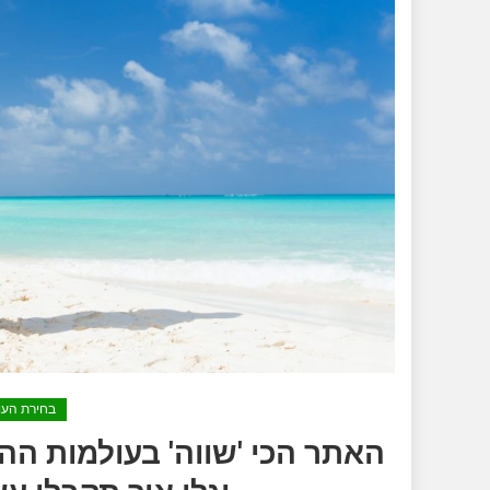
בחירת העו
האתר הכי 'שווה' בעולמות ההח