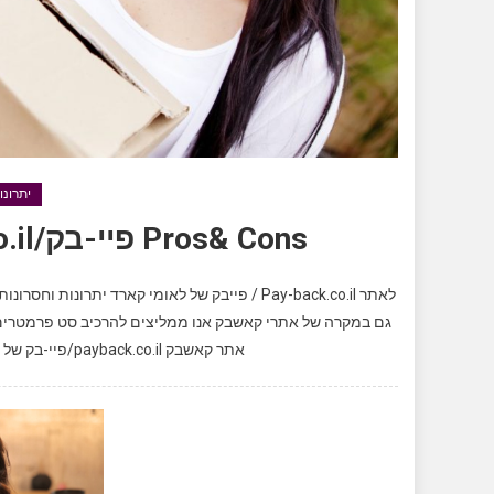
יתרונ
Pros& Cons פיי-בק/Pay-back.co.il, יתרונות וחסרונות
לאתר Pay-back.co.il / פייבק של לאומי קארד ית
גם במקרה של אתרי קאשבק אנו ממליצים להרכיב סט פרמטרים ו
אתר קאשבק payback.co.il/פיי-בק של לאומי קארד: היתרון הראשון והבולט של אתר קאשבק […]