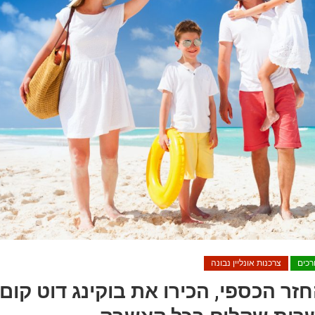
רכים
צרכנות אונליין נבונה
זר הכספי, הכירו את בוקינג דוט קום