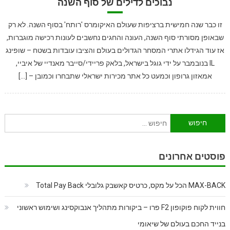
נבוכים לדילים של סוף השנה
זו כבר שנה חמישית ברציפות שעולם האיקומרס 'רותח' בסוף השנה. לא רק
שבאופן מסורתי סוף השנה, העונה והחגים נחשבים לעונות רכישה מוגברות,
אז עוד הגידלו אתרי המסחר הגדולים בעולם והציבו עובדות בשטח – שופינג
IL בנובמבר על ידי גוגל בישראל, בלאק פריידי/סייבר מאנדיי של איביי,
אמאזון גרופון וכמעט כל אתר מכירות ישראלי שתבחרו וכמובן – […]
חיפוש:
פוסטים אחרונים
MAX-BACK הכל על מקס, כרטיס קאשבק גלובלי Total Pay Back
חווית לקוח פוקופון F2 פרו – ביקורות מתהליך אנבוקסינג ושימוש ראשוני
בנייד החכם בעולם של שיאומי