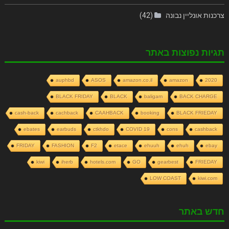
צרכנות אונליין נבונה
(42)
תגיות נפוצות באתר
auphbd
ASOS
amazon.co.il
amazon
2020
BLACK FRIDAY
BLACK
baligam
BACK CHARGE
cash-back
cachback
CAAHBACK
booking
BLACK FRIEDAY
ebates
earbuds
ctkhdo
COVID 19
cons
cashback
FRIDAY
FASHION
F2
etace
ehuuh
ehuh
ebay
kiwi
iherb
hotels.com
GO
gearbest
FRIEDAY
LOW COAST
kiwi.com
חדש באתר