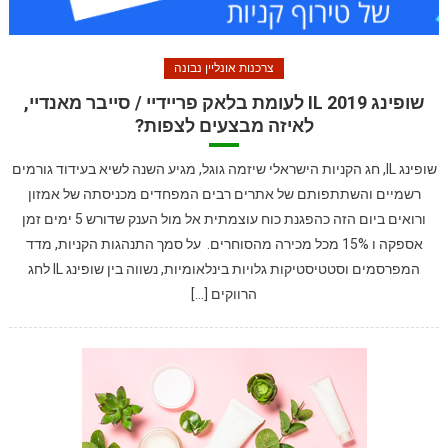
צרכנות אונליין נבונה
שופינג IL 2019 לעומת בלאק פריידיי / סייבר מאנדיי,
לאיזה מבצעים לצפות?
שופינג IL, חג הקניות הישראלי שיזמה גוגל, מגיע השנה לשיא בעידוד גורמים
רשמיים והשתתפותם של אתרים רבים המפחדים מכניסתה של אמזון
ורואים ביום הזה כהפגנת כוח עוצמתית אל מול הענק שדורש 5 ימים זמן
אספקה ו 15% מכל מכירה מהסוחרים. על סמך התנהגות הקניות, מדד
המפרסמים וסטטיסטיקות גלויות בינלאומיות, נשווה בין שופינג IL לחג
הרווקים […]