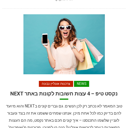
NEWS
צרכנות אונליין נבונה
נקסט טיפ – 4 עצות חשובות לקונות באתר NEXT
טוב המאמר לא נכתב רק לכן הנשים. גם גברים קונים בNEXT והוא מיועד
להם בדיוק כמו לכל אחת מיכן. אנחנו שמחים ששמנו את זה בצד ונעבור
לעניין שלשמו התכנסנו – איך קונים חכם באתר נקסט, מה הם העצות
החשובות ביותר לרוכשות אונליין? הנה הן לפניכן, מרוכזות מ'שופריות'