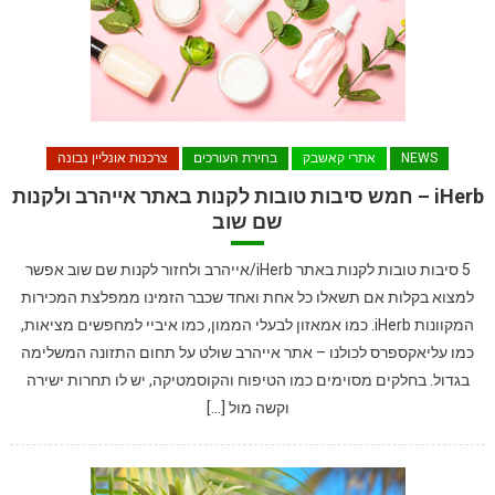
NEWS
אתרי קאשבק
בחירת העורכים
צרכנות אונליין נבונה
iHerb – חמש סיבות טובות לקנות באתר אייהרב ולקנות
שם שוב
5 סיבות טובות לקנות באתר iHerb/אייהרב ולחזור לקנות שם שוב אפשר
למצוא בקלות אם תשאלו כל אחת ואחד שכבר הזמינו ממפלצת המכירות
המקוונות iHerb. כמו אמאזון לבעלי הממון, כמו איביי למחפשים מציאות,
כמו עליאקספרס לכולנו – אתר אייהרב שולט על תחום התזונה המשלימה
בגדול. בחלקים מסוימים כמו הטיפוח והקוסמטיקה, יש לו תחרות ישירה
וקשה מול […]