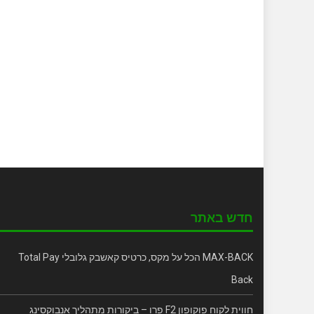
חדש באתר
MAX-BACK הכל על מקס, כרטיס קאשבק גלובלי Total Pay
Back
חווית לקוח פוקופון F2 פרו – ביקורות מתהליך אנבוקסינג