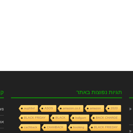
תגיות נפוצות באתר
קט
ws
auphbd
ASOS
amazon.co.il
amazon
2020
BLACK FRIDAY
BLACK
baligam
BACK CHARGE
את
cachback
CAAHBACK
booking
BLACK FRIEDAY