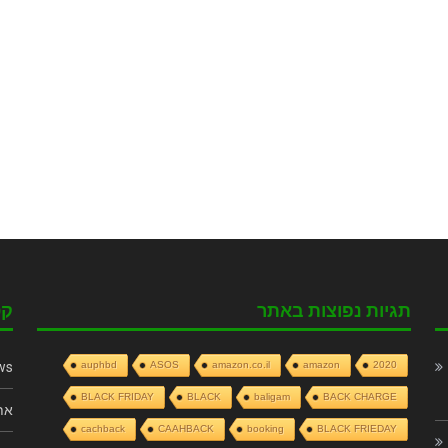
תגיות נפוצות באתר
קט
ws
auphbd
ASOS
amazon.co.il
amazon
2020
BLACK FRIDAY
BLACK
baligam
BACK CHARGE
את
cachback
CAAHBACK
booking
BLACK FRIEDAY