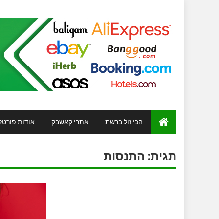
הכי זול ברשת
אתרי קאשבק
אודות פורטל
תגית:
התנסות