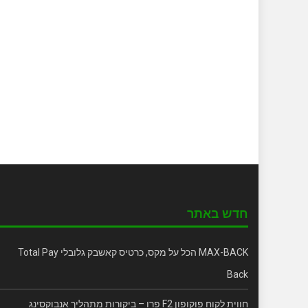
חדש באתר
MAX-BACK הכל על מקס, כרטיס קאשבק גלובלי Total Pay
Back
חווית לקוח פוקופון F2 פרו – ביקורות מתהליך אנבוקסינג