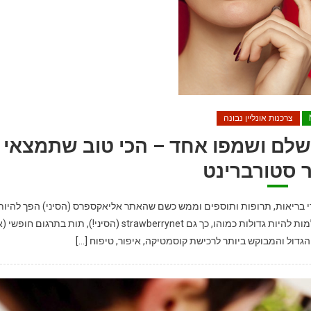
צרכנות אונליין נבונה
מושלם ושמפו אחד – הכי טוב שתמצאי
 סטורברינט
ליין של מוצרי בריאות, תרופות ותוספים וממש כשם שהאתר אליאקספרס (הסיני) הפך להיות
אתר הקניות הגדול בעולם עם שובל משפיל לאיביי ואמאזון שחולמות להיות גדולות כמוהו, כך גם strawberrynet (הסיני!), תות בתרגום חופ
הגדול והמבוקש ביותר לרכישת קוסמטיקה, איפור, טיפוח […]