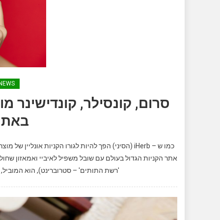
NEWS
סרום, קונסילר, קונדישינר 
באתר
כמו ש – iHerb (הסיני) הפך להיות לגורו הקניות אונ
'רשת התותים' – סטרוברינט), הוא המוביל, 