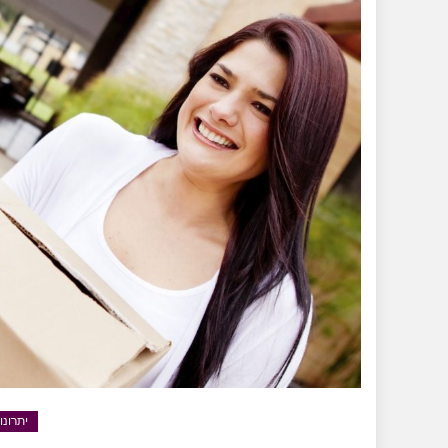
יתרונ