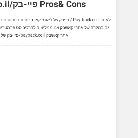
Pros& Cons פיי-בק/Pay-back.co.il, יתרונות וחסרונות
לאתר Pay-back.co.il / פייבק של לאומי קארד ית
גם במקרה של אתרי קאשבק אנו ממליצים להרכיב סט פרמטרים ו
אתר קאשבק payback.co.il/פיי-בק של לאומי קארד: היתרון הראשון והבולט של אתר קאשבק […]