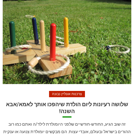
צרכנות אונליין נבונה
שלושה רעיונות ליום הולדת שיהפכו אותך לאמא/אבא
השנה!
זה שוב הגיע, החודש-חודשיים שלפני היומולדת לילד/ה ואתם כמו רוב
ההורים בישראל ובעולם, אובדי עצות. הם מבקשים יומולדת צנועה או ענקית