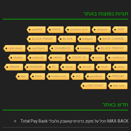
תגיות נפוצות באתר
auphbd
ASOS
amazon.co.il
amazon
2020
BLACK FRIDAY
BLACK
baligam
BACK CHARGE
cash-back
cachback
CAAHBACK
booking
BLACK FRIEDAY
ebates
earbuds
ctkhdo
COVID 19
cons
cashback
FRIDAY
FASHION
F2
etace
ehuuh
ehuh
ebay
kiwi
iherb
hotels.com
GO
gearbest
FRIEDAY
LOW COAST
kiwi.com
חדש באתר
MAX-BACK הכל על מקס, כרטיס קאשבק גלובלי Total Pay Back