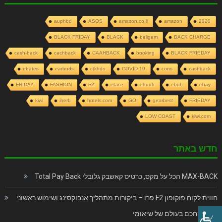
auphbd
ASOS
amazon.co.il
amazon
2020
BLACK FRIDAY
BLACK
baligam
BACK CHARGE
cash-back
cachback
CAAHBACK
booking
BLACK FRIEDAY
ebates
earbuds
ctkhdo
COVID 19
cons
cashback
FRIDAY
FASHION
F2
etace
ehuuh
ehuh
ebay
kiwi
iherb
hotels.com
GO
gearbest
FRIEDAY
LOW COAST
kiwi.com
חדש באתר
MAX-BACK הכל על מקס, כרטיס קאשבק גלובלי Total Pay Back
חווית לקוח פוקופון F2 פרו – ביקורות מתהליך אנבוקסינג ושימוש ראשוני
בנייד החכם בעולם של שיאומי