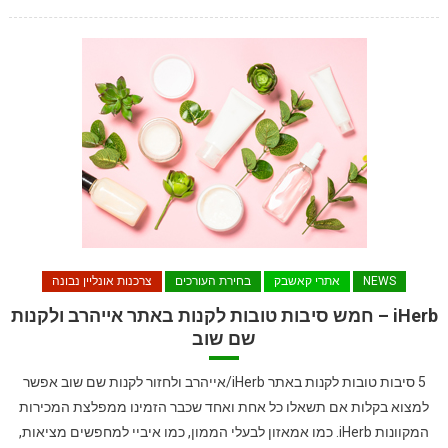
NEWS
אתרי קאשבק
בחירת העורכים
צרכנות אונליין נבונה
iHerb – חמש סיבות טובות לקנות באתר אייהרב ולקנות
שם שוב
5 סיבות טובות לקנות באתר iHerb/אייהרב ולחזור לקנות שם שוב אפשר
למצוא בקלות אם תשאלו כל אחת ואחד שכבר הזמינו ממפלצת המכירות
המקוונות iHerb. כמו אמאזון לבעלי הממון, כמו איביי למחפשים מציאות,