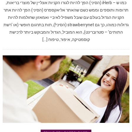
כמו ש – iHerb (הסיני) הפך להיות לגורו הקניות אונליין של מוצרי בריאות,
תרופות ותוספים וממש כשם שהאתר אליאקספרס (הסיני) הפך להיות אתר
הקניות הגדול בעולם עם שובל משפיל לאיביי ואמאזון שחולמות להיות
גדולות כמוהו, כך גם strawberrynet (הסיני!), תות בתרגום חופשי (או 'רשת
התותים' – סטרוברינט), הוא המוביל, הגדול והמבוקש ביותר לרכישת
קוסמטיקה, איפור, טיפוח […]