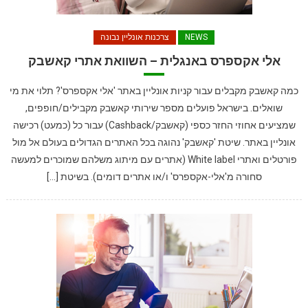
NEWS
צרכנות אונליין נבונה
אלי אקספרס באנגלית – השוואת אתרי קאשבק
כמה קאשבק מקבלים עבור קניות אונליין באתר 'אלי אקספרס'? תלוי את מי
שואלים. בישראל פועלים מספר שירותי קאשבק מקבילים/חופפים,
שמציעים אחוזי החזר כספי (קאשבק/Cashback) עבור כל (כמעט) רכישה
אונליין באתר. שיטת 'קאשבק' נהוגה בכל האתרים הגדולים בעולם אל מול
פורטלים ואתרי White label (אתרים עם מיתוג משלהם שמוכרים למעשה
סחורה מ'אלי-אקספרס' ו/או אתרים דומים). בשיטת […]