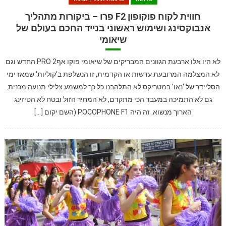
חווית לקוח פוקופון F2 פרו – ביקורות מתהליך
אנבוקסינג ושימוש ראשוני בנייד החכם בעולם של
שיאומי
לא היו אלו ארבעת הגוונים המבריקים של שיאומי פוקו אף2 PRO החדש וגם
לא המצלמה המרובעת עדשות או הקדמית, זו הנשלפת ב'קוליות' שמאז ימי
הסליידר של 'נאו' במטריקס לא התלהבנו כל כך למשמע צלילי תנועה מכנית.
גם לא התמיכה במעבד הכי מתקדם, לא המחיר הזול ובטח לא הטיזינג
הארוך מנשוא. זה היה POCOPHONE F1 (השם יקום […]