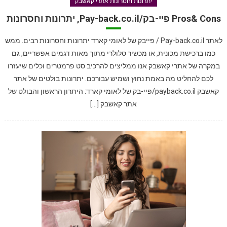
יתרונות וחסרונות אתרי קאשבק
Pros& Cons פיי-בק/Pay-back.co.il, יתרונות וחסרונות
לאתר Pay-back.co.il / פייבק של לאומי קארד יתרונות וחסרונות רבים. ממש
כמו ברכישת מכונית, או מכשיר סלולרי מתוך מאות דגמים אפשריים, גם
במקרה של אתרי קאשבק אנו ממליצים להרכיב סט פרמטרים וכלים שיעזרו
לכם להחליט מה באמת נחוץ ושמיש עבורכם. יתרונות בולטים של אתר
קאשבק payback.co.il/פיי-בק של לאומי קארד: היתרון הראשון והבולט של
אתר קאשבק […]