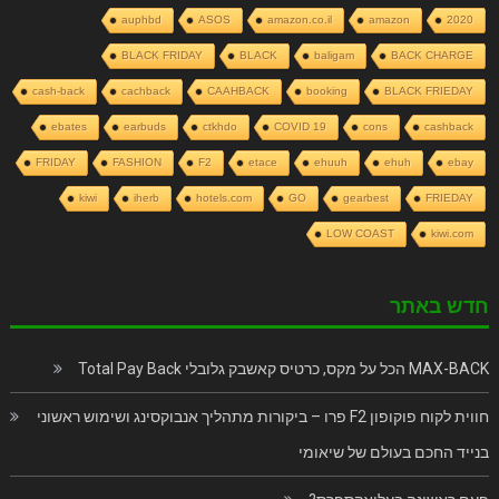
auphbd
ASOS
amazon.co.il
amazon
2020
BLACK FRIDAY
BLACK
baligam
BACK CHARGE
cash-back
cachback
CAAHBACK
booking
BLACK FRIEDAY
ebates
earbuds
ctkhdo
COVID 19
cons
cashback
FRIDAY
FASHION
F2
etace
ehuuh
ehuh
ebay
kiwi
iherb
hotels.com
GO
gearbest
FRIEDAY
LOW COAST
kiwi.com
חדש באתר
MAX-BACK הכל על מקס, כרטיס קאשבק גלובלי Total Pay Back
חווית לקוח פוקופון F2 פרו – ביקורות מתהליך אנבוקסינג ושימוש ראשוני
בנייד החכם בעולם של שיאומי