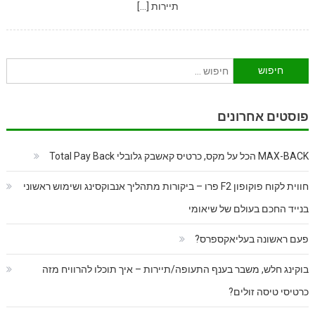
תיירות […]
חיפוש:
פוסטים אחרונים
MAX-BACK הכל על מקס, כרטיס קאשבק גלובלי Total Pay Back
חווית לקוח פוקופון F2 פרו – ביקורות מתהליך אנבוקסינג ושימוש ראשוני
בנייד החכם בעולם של שיאומי
פעם ראשונה בעליאקספרס?
בוקינג חלש, משבר בענף התעופה/תיירות – איך תוכלו להרוויח מזה
כרטיסי טיסה זולים?