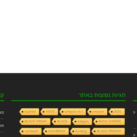
תגיות נפוצות באתר
קט
ws
auphbd
ASOS
amazon.co.il
amazon
2020
BLACK FRIDAY
BLACK
baligam
BACK CHARGE
את
cachback
CAAHBACK
booking
BLACK FRIEDAY