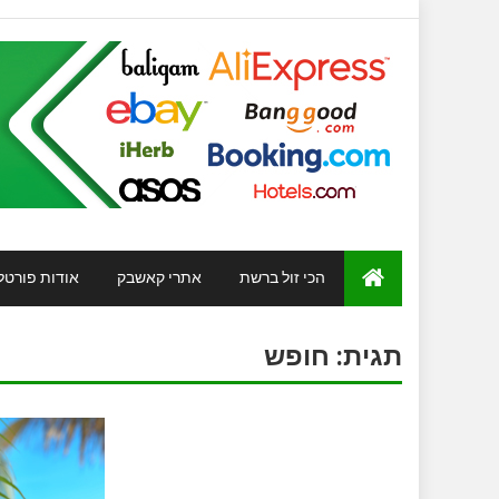
הכי זול ברשת
אתרי קאשבק
אודות פורטל
תגית:
חופש