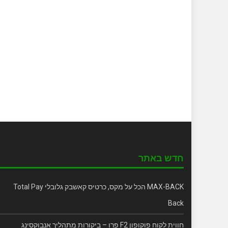
חדש באתר
MAX-BACK הכל על מקס, כרטיס קאשבק גלובלי Total Pay
Back
חווית לקוח פוקופון F2 פרו – ביקורות מתהליך אנבוקסינג