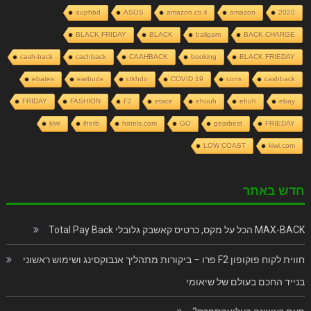
auphbd
ASOS
amazon.co.il
amazon
2020
BLACK FRIDAY
BLACK
baligam
BACK CHARGE
cash-back
cachback
CAAHBACK
booking
BLACK FRIEDAY
ebates
earbuds
ctkhdo
COVID 19
cons
cashback
FRIDAY
FASHION
F2
etace
ehuuh
ehuh
ebay
kiwi
iherb
hotels.com
GO
gearbest
FRIEDAY
LOW COAST
kiwi.com
חדש באתר
MAX-BACK הכל על מקס, כרטיס קאשבק גלובלי Total Pay Back
חווית לקוח פוקופון F2 פרו – ביקורות מתהליך אנבוקסינג ושימוש ראשוני
בנייד החכם בעולם של שיאומי