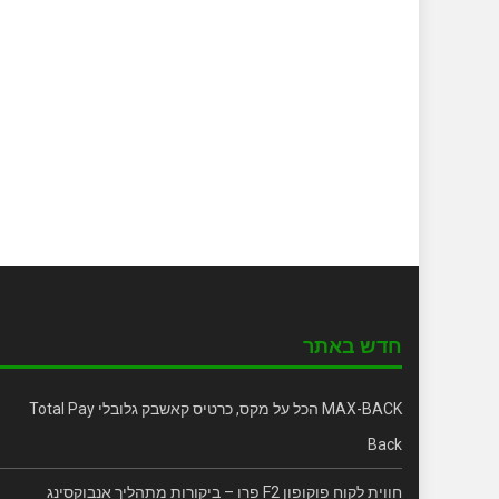
חדש באתר
MAX-BACK הכל על מקס, כרטיס קאשבק גלובלי Total Pay
Back
חווית לקוח פוקופון F2 פרו – ביקורות מתהליך אנבוקסינג