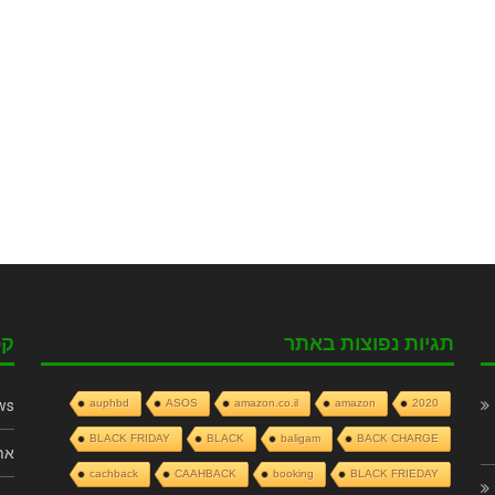
תגיות נפוצות באתר
קט
ws
auphbd
ASOS
amazon.co.il
amazon
2020
BLACK FRIDAY
BLACK
baligam
BACK CHARGE
את
cachback
CAAHBACK
booking
BLACK FRIEDAY