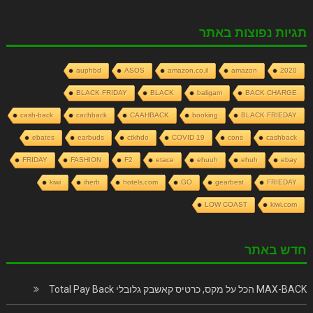
תגיות נפוצות באתר
auphbd
ASOS
amazon.co.il
amazon
2020
BLACK FRIDAY
BLACK
baligam
BACK CHARGE
cash-back
cachback
CAAHBACK
booking
BLACK FRIEDAY
ebates
earbuds
ctkhdo
COVID 19
cons
cashback
FRIDAY
FASHION
F2
etace
ehuuh
ehuh
ebay
kiwi
iherb
hotels.com
GO
gearbest
FRIEDAY
LOW COAST
kiwi.com
חדש באתר
MAX-BACK הכל על מקס, כרטיס קאשבק גלובלי Total Pay Back