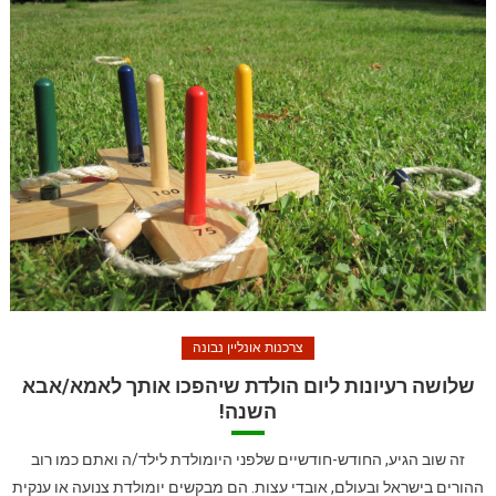
צרכנות אונליין נבונה
שלושה רעיונות ליום הולדת שיהפכו אותך לאמא/אבא
השנה!
זה שוב הגיע, החודש-חודשיים שלפני היומולדת לילד/ה ואתם כמו רוב
ההורים בישראל ובעולם, אובדי עצות. הם מבקשים יומולדת צנועה או ענקית