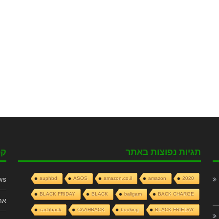
תגיות נפוצות באתר
קט
ws
auphbd
ASOS
amazon.co.il
amazon
2020
BLACK FRIDAY
BLACK
baligam
BACK CHARGE
את
cachback
CAAHBACK
booking
BLACK FRIEDAY