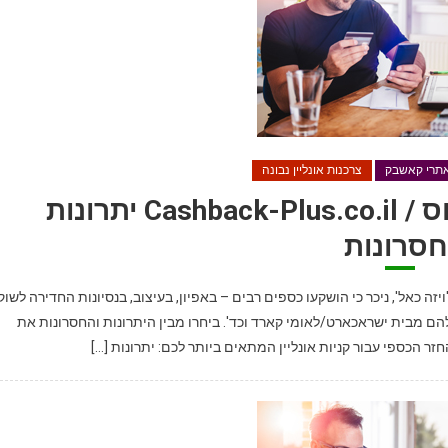
 אתרי קאשבק
צרכנות אונליין נבונה
Pros & Cons קאשבק-פלוס / Cashback-Plus.co.il יתרונות
חסרונות
ה כאל', ניכר כי הושקעו כספים רבים – באפיון, בעיצוב, בנסיונות החדירה לשוק
ם מבית ישראכארט/לאומי קארד וכד'. ביחרו מבין היתרונות והחסרונות את
 הכספי עבור קניות אונליין המתאים ביותר לכם: יתרונות […]