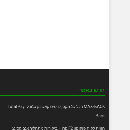
חדש באתר
MAX-BACK הכל על מקס, כרטיס קאשבק גלובלי Total Pay
Back
חווית לקוח פוקופון F2 פרו – ביקורות מתהליך אנבוקסינג