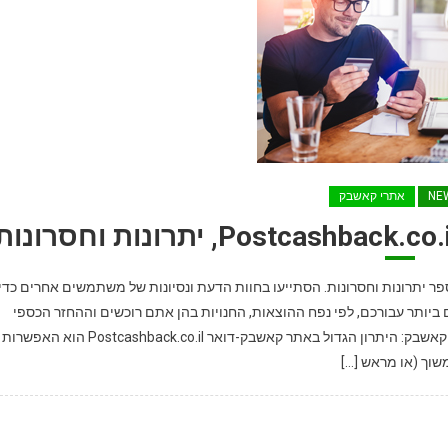
NE
אתרי קאשבק
Postcashbac של דואר ישראל, מספר יתרונות וחסרונות. הסתייעו בחוות הדעת ונסיונות של משתמשים אחרים כדי
 ביותר עבורכם, לפי נפח ההוצאות, החנויות בהן אתם רוכשים וההחזר הכספי
המבוקש. יתרונות בולטים של אתר Postcashback.co.il/דואר-קאשבק: היתרון הגדול באתר קאשבק-דואר Postcashback.co.il הוא האפשרות
שוך (או מראש […]