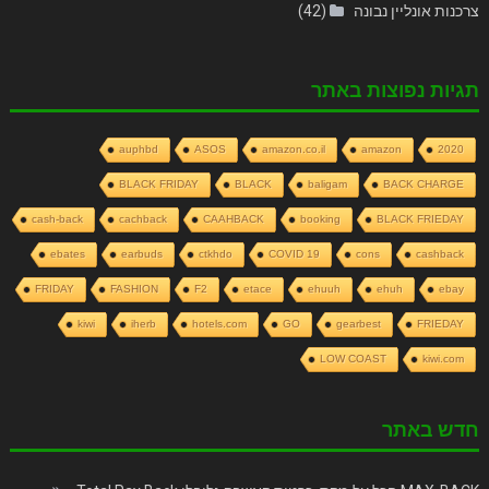
צרכנות אונליין נבונה
(42)
תגיות נפוצות באתר
auphbd
ASOS
amazon.co.il
amazon
2020
BLACK FRIDAY
BLACK
baligam
BACK CHARGE
cash-back
cachback
CAAHBACK
booking
BLACK FRIEDAY
ebates
earbuds
ctkhdo
COVID 19
cons
cashback
FRIDAY
FASHION
F2
etace
ehuuh
ehuh
ebay
kiwi
iherb
hotels.com
GO
gearbest
FRIEDAY
LOW COAST
kiwi.com
חדש באתר