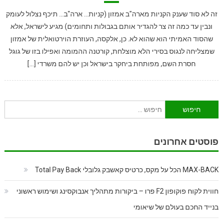
זה לא סוד שענק הקניות מארה"ב אמזון (קניות… ארה"ב… תיכף נצלול לעומק
ונבין עד כמה זה צר להגדיר אותם בגבולות ותחומים) מגיע לישראל, אלא
שהסוד האמיתי הוא שהוא לא. כן, אלקסה, העוזרת הוירטואלית של אמזון
שמצליחה לנגוס בסירי הלא מוצלחת, קורטנה ההמומה ואפילו בזו של גוגל
חסרת השם, מפותחת ביחקר בישראל וכן יש להם משרדי […]
חיפוש:
פוסטים אחרונים
MAX-BACK הכל על מקס, כרטיס קאשבק גלובלי Total Pay Back
חווית לקוח פוקופון F2 פרו – ביקורות מתהליך אנבוקסינג ושימוש ראשוני
בנייד החכם בעולם של שיאומי