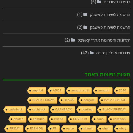
בחירת העורכים
(6)
הרשמה לשירות קאשבק
(1)
הרשמה לשירות קאשבק
(2)
יתרונות וחסרונות אתרי קאשבק
(2)
צרכנות אונליין נבונה
(42)
תגיות נפוצות באתר
auphbd
ASOS
amazon.co.il
amazon
2020
BLACK FRIDAY
BLACK
baligam
BACK CHARGE
cash-back
cachback
CAAHBACK
booking
BLACK FRIEDAY
ebates
earbuds
ctkhdo
COVID 19
cons
cashback
FRIDAY
FASHION
F2
etace
ehuuh
ehuh
ebay