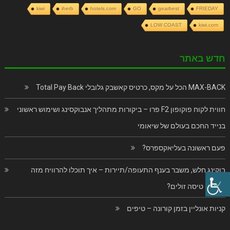
kiwi
iherb
hotels.com
GO
gearbest
FRIEDAY
LOW COAST
kiwi.com
חדש באתר
MAX-BACK הכל על מקס, כרטיס קאשבק גלובלי Total Pay Back
חווית לקוח פוקופון F2 פרו – ביקורות מתהליך אנבוקסינג ושימוש ראשוני
בנייד החכם בעולם של שיאומי
פעם ראשונה בעליאקספרס?
בוקינג חלש, משבר בענף התעופה/תיירות – איך תוכלו להרוויח מזה
כרטיסי טיסה זולים?
קניות אונליין בזמן קורונה – טיפים