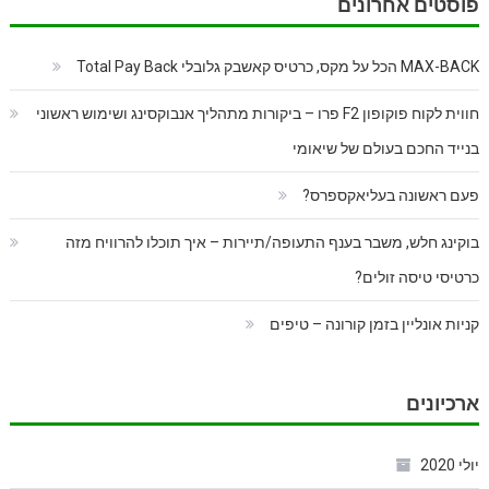
פוסטים אחרונים
MAX-BACK הכל על מקס, כרטיס קאשבק גלובלי Total Pay Back
חווית לקוח פוקופון F2 פרו – ביקורות מתהליך אנבוקסינג ושימוש ראשוני
בנייד החכם בעולם של שיאומי
פעם ראשונה בעליאקספרס?
בוקינג חלש, משבר בענף התעופה/תיירות – איך תוכלו להרוויח מזה
כרטיסי טיסה זולים?
קניות אונליין בזמן קורונה – טיפים
ארכיונים
יולי 2020