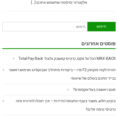
אלקטרוני וסיסמה שתשמש אתכם […]
חיפוש:
פוסטים אחרונים
MAX-BACK הכל על מקס, כרטיס קאשבק גלובלי Total Pay Back
חווית לקוח פוקופון F2 פרו – ביקורות מתהליך אנבוקסינג ושימוש ראשוני
בנייד החכם בעולם של שיאומי
פעם ראשונה בעליאקספרס?
בוקינג חלש, משבר בענף התעופה/תיירות – איך תוכלו להרוויח מזה
כרטיסי טיסה זולים?