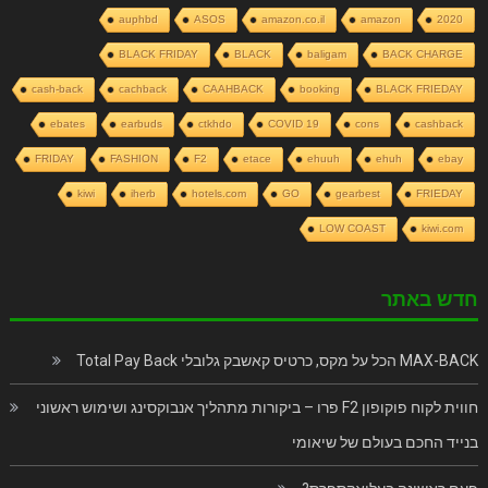
auphbd
ASOS
amazon.co.il
amazon
2020
BLACK FRIDAY
BLACK
baligam
BACK CHARGE
cash-back
cachback
CAAHBACK
booking
BLACK FRIEDAY
ebates
earbuds
ctkhdo
COVID 19
cons
cashback
FRIDAY
FASHION
F2
etace
ehuuh
ehuh
ebay
kiwi
iherb
hotels.com
GO
gearbest
FRIEDAY
LOW COAST
kiwi.com
חדש באתר
MAX-BACK הכל על מקס, כרטיס קאשבק גלובלי Total Pay Back
חווית לקוח פוקופון F2 פרו – ביקורות מתהליך אנבוקסינג ושימוש ראשוני
בנייד החכם בעולם של שיאומי