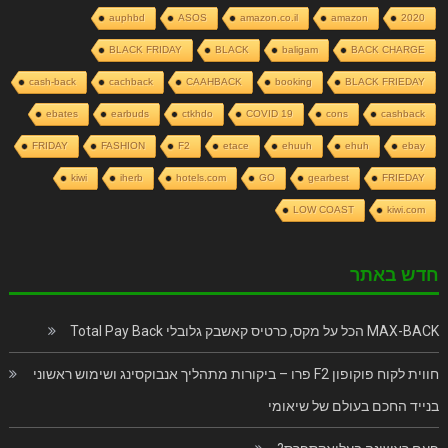
auphbd
ASOS
amazon.co.il
amazon
2020
BLACK FRIDAY
BLACK
baligam
BACK CHARGE
cash-back
cachback
CAAHBACK
booking
BLACK FRIEDAY
ebates
earbuds
ctkhdo
COVID 19
cons
cashback
FRIDAY
FASHION
F2
etace
ehuuh
ehuh
ebay
kiwi
iherb
hotels.com
GO
gearbest
FRIEDAY
LOW COAST
kiwi.com
חדש באתר
MAX-BACK הכל על מקס, כרטיס קאשבק גלובלי Total Pay Back
חווית לקוח פוקופון F2 פרו – ביקורות מתהליך אנבוקסינג ושימוש ראשוני
בנייד החכם בעולם של שיאומי