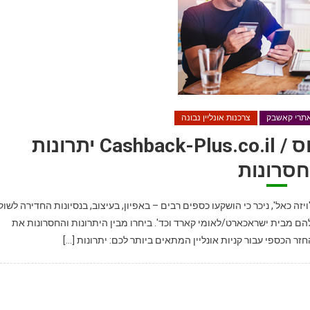
 אתרי קאשבק
צרכנות אונליין נבונה
Pros & Cons קאשבק-פלוס / Cashback-Plus.co.il יתרונות
חסרונות
ה כאל', ניכר כי הושקעו כספים רבים – באפיון, בעיצוב, בנסיונות החדירה לשוק
ם מבית ישראכארט/לאומי קארד וכד'. ביחרו מבין היתרונות והחסרונות את
 הכספי עבור קניות אונליין המתאים ביותר לכם: יתרונות […]