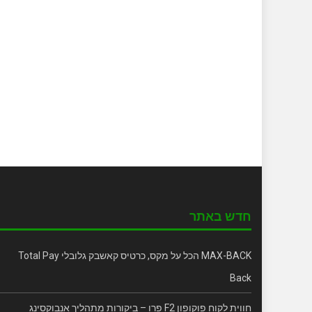
חדש באתר
MAX-BACK הכל על מקס, כרטיס קאשבק גלובלי Total Pay
Back
חווית לקוח פוקופון F2 פרו – ביקורות מתהליך אנבוקסינג