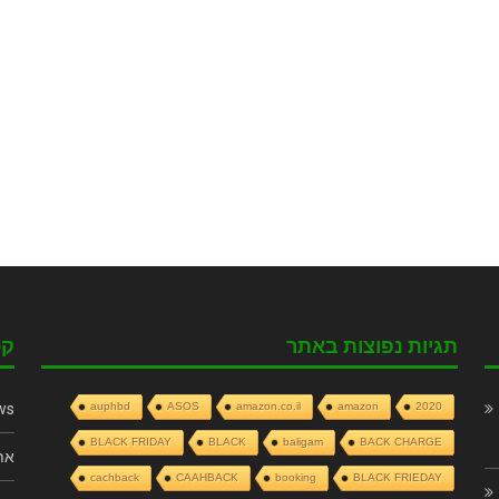
תגיות נפוצות באתר
קט
ws
auphbd
ASOS
amazon.co.il
amazon
2020
BLACK FRIDAY
BLACK
baligam
BACK CHARGE
את
cachback
CAAHBACK
booking
BLACK FRIEDAY