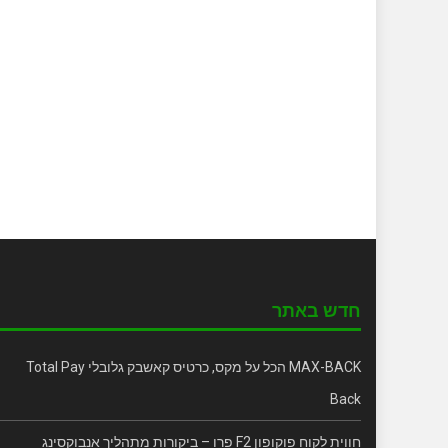
חדש באתר
MAX-BACK הכל על מקס, כרטיס קאשבק גלובלי Total Pay
Back
חווית לקוח פוקופון F2 פרו – ביקורות מתהליך אנבוקסינג