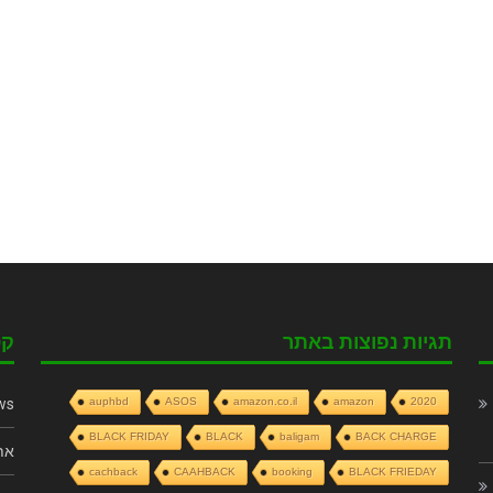
תגיות נפוצות באתר
קט
ws
auphbd
ASOS
amazon.co.il
amazon
2020
BLACK FRIDAY
BLACK
baligam
BACK CHARGE
את
cachback
CAAHBACK
booking
BLACK FRIEDAY