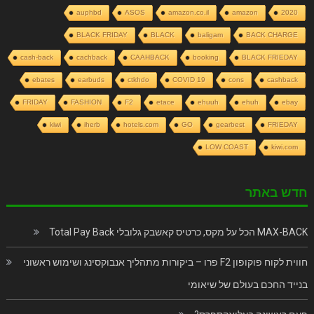
auphbd
ASOS
amazon.co.il
amazon
2020
BLACK FRIDAY
BLACK
baligam
BACK CHARGE
cash-back
cachback
CAAHBACK
booking
BLACK FRIEDAY
ebates
earbuds
ctkhdo
COVID 19
cons
cashback
FRIDAY
FASHION
F2
etace
ehuuh
ehuh
ebay
kiwi
iherb
hotels.com
GO
gearbest
FRIEDAY
LOW COAST
kiwi.com
חדש באתר
MAX-BACK הכל על מקס, כרטיס קאשבק גלובלי Total Pay Back
חווית לקוח פוקופון F2 פרו – ביקורות מתהליך אנבוקסינג ושימוש ראשוני
בנייד החכם בעולם של שיאומי