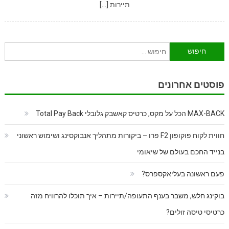
תיירות […]
חיפוש:
פוסטים אחרונים
MAX-BACK הכל על מקס, כרטיס קאשבק גלובלי Total Pay Back
חווית לקוח פוקופון F2 פרו – ביקורות מתהליך אנבוקסינג ושימוש ראשוני
בנייד החכם בעולם של שיאומי
פעם ראשונה בעליאקספרס?
בוקינג חלש, משבר בענף התעופה/תיירות – איך תוכלו להרוויח מזה
כרטיסי טיסה זולים?