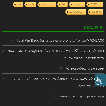
kiwi
iherb
hotels.com
GO
gearbest
FRIEDAY
LOW COAST
kiwi.com
חדש באתר
MAX-BACK הכל על מקס, כרטיס קאשבק גלובלי Total Pay Back
חווית לקוח פוקופון F2 פרו – ביקורות מתהליך אנבוקסינג ושימוש ראשוני
בנייד החכם בעולם של שיאומי
פעם ראשונה בעליאקספרס?
בוקינג חלש, משבר בענף התעופה/תיירות – איך תוכלו להרוויח מזה
כרטיסי טיסה זולים?
קניות אונליין בזמן קורונה – טיפים