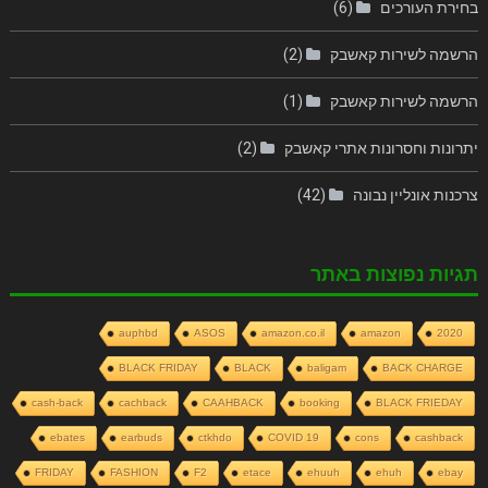
בחירת העורכים
(6)
הרשמה לשירות קאשבק
(2)
הרשמה לשירות קאשבק
(1)
יתרונות וחסרונות אתרי קאשבק
(2)
צרכנות אונליין נבונה
(42)
תגיות נפוצות באתר
auphbd
ASOS
amazon.co.il
amazon
2020
BLACK FRIDAY
BLACK
baligam
BACK CHARGE
cash-back
cachback
CAAHBACK
booking
BLACK FRIEDAY
ebates
earbuds
ctkhdo
COVID 19
cons
cashback
FRIDAY
FASHION
F2
etace
ehuuh
ehuh
ebay