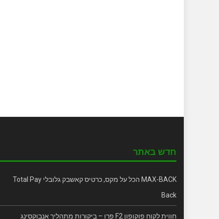
חדש באתר
MAX-BACK הכל על מקס, כרטיס קאשבק גלובלי Total Pay
Back
חווית לקוח פוקופון F2 פרו – ביקורות מתהליך אנבוקסינג