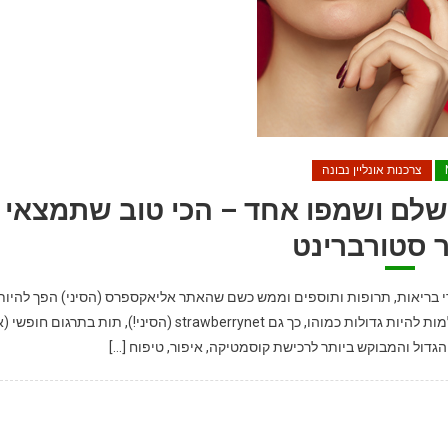
צרכנות אונליין נבונה
מושלם ושמפו אחד – הכי טוב שתמצאי
 סטורברינט
ליין של מוצרי בריאות, תרופות ותוספים וממש כשם שהאתר אליאקספרס (הסיני) הפך להיות
אתר הקניות הגדול בעולם עם שובל משפיל לאיביי ואמאזון שחולמות להיות גדולות כמוהו, כך גם strawberrynet (הסיני!), תות בתרגום חופ
הגדול והמבוקש ביותר לרכישת קוסמטיקה, איפור, טיפוח […]