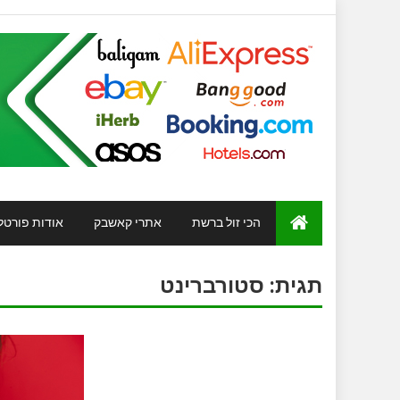
הכי זול ברשת
אתרי קאשבק
אודות פורטל
תגית:
סטורברינט