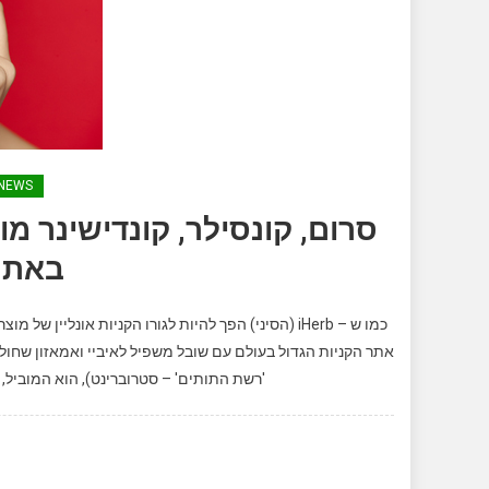
NEWS
סרום, קונסילר, קונדישינר 
באתר
כמו ש – iHerb (הסיני) הפך להיות לגורו הקניות אונ
'רשת התותים' – סטרוברינט), הוא המוביל, 