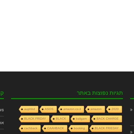
תגיות נפוצות באתר
קט
ws
auphbd
ASOS
amazon.co.il
amazon
2020
BLACK FRIDAY
BLACK
baligam
BACK CHARGE
את
cachback
CAAHBACK
booking
BLACK FRIEDAY