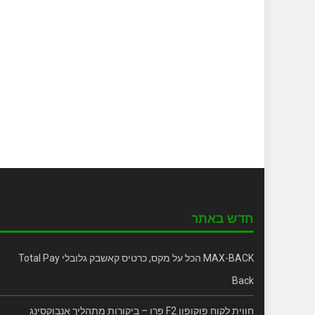
חדש באתר
MAX-BACK הכל על מקס, כרטיס קאשבק גלובלי Total Pay
Back
חווית לקוח פוקופון F2 פרו – ביקורות מתהליך אנבוקסינג