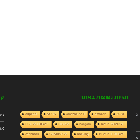
תגיות נפוצות באתר
קט
ws
auphbd
ASOS
amazon.co.il
amazon
2020
BLACK FRIDAY
BLACK
baligam
BACK CHARGE
את
cachback
CAAHBACK
booking
BLACK FRIEDAY