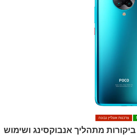
צרכנות אונליין נבונה
ח פוקופון F2 פרו – ביקורות מתהליך אנבוקסינג ושימוש