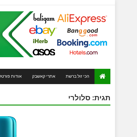
הכי זול ברשת
אתרי קאשבק
אודות פורטל
תגית:
סלולרי