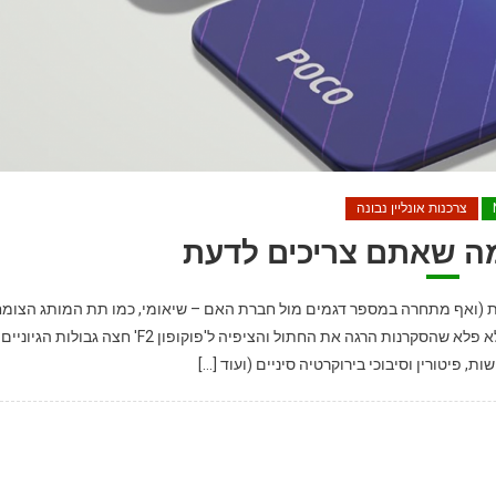
צרכנות אונליין נבונה
ת (ואף מתחרה במספר דגמים מול חברת האם – שיאומי, כמו תת המותג הצומ
רדמי), הפך לשם נרדף למכשיר טוב, עמיד, חזיק, נחשק – וזול. לא פלא שהסקרנות הרגה את החתול והציפיה ל'פוקופון F2' חצה גבולות הגיוניים
, פיטורין וסיבוכי בירוקרטיה סיניים (ועוד […]