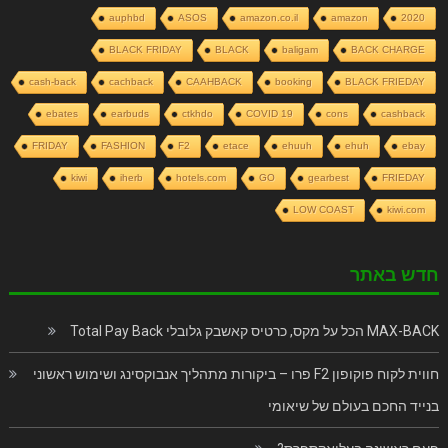
auphbd
ASOS
amazon.co.il
amazon
2020
BLACK FRIDAY
BLACK
baligam
BACK CHARGE
cash-back
cachback
CAAHBACK
booking
BLACK FRIEDAY
ebates
earbuds
ctkhdo
COVID 19
cons
cashback
FRIDAY
FASHION
F2
etace
ehuuh
ehuh
ebay
kiwi
iherb
hotels.com
GO
gearbest
FRIEDAY
LOW COAST
kiwi.com
חדש באתר
MAX-BACK הכל על מקס, כרטיס קאשבק גלובלי Total Pay Back
חווית לקוח פוקופון F2 פרו – ביקורות מתהליך אנבוקסינג ושימוש ראשוני
בנייד החכם בעולם של שיאומי