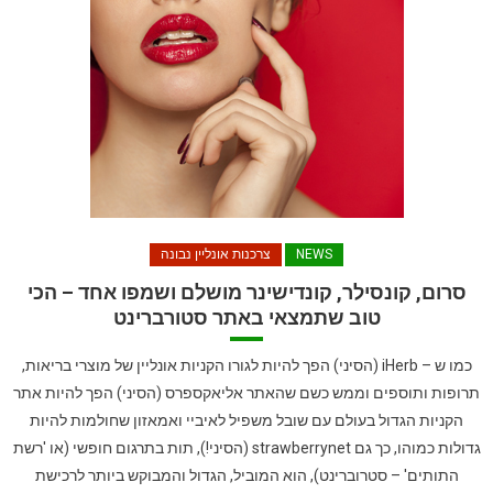
NEWS
צרכנות אונליין נבונה
סרום, קונסילר, קונדישינר מושלם ושמפו אחד – הכי
טוב שתמצאי באתר סטורברינט
כמו ש – iHerb (הסיני) הפך להיות לגורו הקניות אונליין של מוצרי בריאות,
תרופות ותוספים וממש כשם שהאתר אליאקספרס (הסיני) הפך להיות אתר
הקניות הגדול בעולם עם שובל משפיל לאיביי ואמאזון שחולמות להיות
גדולות כמוהו, כך גם strawberrynet (הסיני!), תות בתרגום חופשי (או 'רשת
התותים' – סטרוברינט), הוא המוביל, הגדול והמבוקש ביותר לרכישת