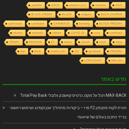
auphbd
ASOS
amazon.co.il
amazon
2020
BLACK FRIDAY
BLACK
baligam
BACK CHARGE
cash-back
cachback
CAAHBACK
booking
BLACK FRIEDAY
ebates
earbuds
ctkhdo
COVID 19
cons
cashback
FRIDAY
FASHION
F2
etace
ehuuh
ehuh
ebay
kiwi
iherb
hotels.com
GO
gearbest
FRIEDAY
LOW COAST
kiwi.com
חדש באתר
MAX-BACK הכל על מקס, כרטיס קאשבק גלובלי Total Pay Back
חווית לקוח פוקופון F2 פרו – ביקורות מתהליך אנבוקסינג ושימוש ראשוני
בנייד החכם בעולם של שיאומי