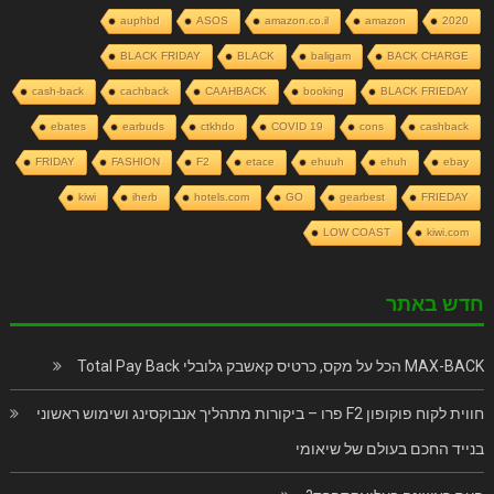
auphbd
ASOS
amazon.co.il
amazon
2020
BLACK FRIDAY
BLACK
baligam
BACK CHARGE
cash-back
cachback
CAAHBACK
booking
BLACK FRIEDAY
ebates
earbuds
ctkhdo
COVID 19
cons
cashback
FRIDAY
FASHION
F2
etace
ehuuh
ehuh
ebay
kiwi
iherb
hotels.com
GO
gearbest
FRIEDAY
LOW COAST
kiwi.com
חדש באתר
MAX-BACK הכל על מקס, כרטיס קאשבק גלובלי Total Pay Back
חווית לקוח פוקופון F2 פרו – ביקורות מתהליך אנבוקסינג ושימוש ראשוני
בנייד החכם בעולם של שיאומי