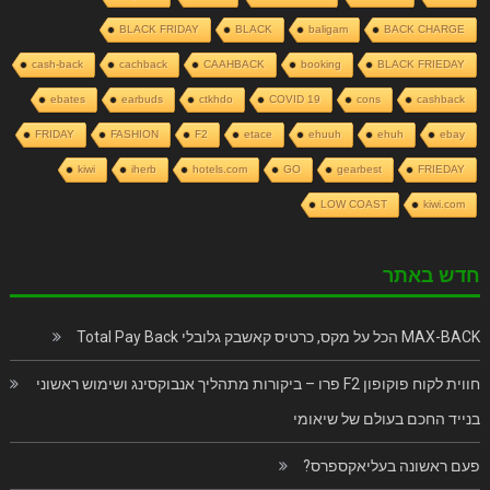
BLACK FRIDAY
BLACK
baligam
BACK CHARGE
cash-back
cachback
CAAHBACK
booking
BLACK FRIEDAY
ebates
earbuds
ctkhdo
COVID 19
cons
cashback
FRIDAY
FASHION
F2
etace
ehuuh
ehuh
ebay
kiwi
iherb
hotels.com
GO
gearbest
FRIEDAY
LOW COAST
kiwi.com
חדש באתר
MAX-BACK הכל על מקס, כרטיס קאשבק גלובלי Total Pay Back
חווית לקוח פוקופון F2 פרו – ביקורות מתהליך אנבוקסינג ושימוש ראשוני
בנייד החכם בעולם של שיאומי
פעם ראשונה בעליאקספרס?