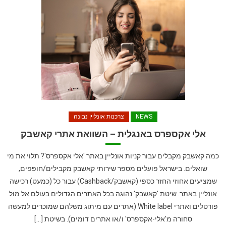
NEWS
צרכנות אונליין נבונה
אלי אקספרס באנגלית – השוואת אתרי קאשבק
כמה קאשבק מקבלים עבור קניות אונליין באתר 'אלי אקספרס'? תלוי את מי
שואלים. בישראל פועלים מספר שירותי קאשבק מקבילים/חופפים,
שמציעים אחוזי החזר כספי (קאשבק/Cashback) עבור כל (כמעט) רכישה
אונליין באתר. שיטת 'קאשבק' נהוגה בכל האתרים הגדולים בעולם אל מול
פורטלים ואתרי White label (אתרים עם מיתוג משלהם שמוכרים למעשה
סחורה מ'אלי-אקספרס' ו/או אתרים דומים). בשיטת […]