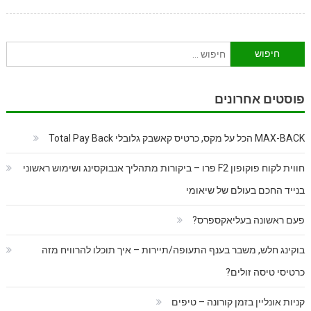
חיפוש:
פוסטים אחרונים
MAX-BACK הכל על מקס, כרטיס קאשבק גלובלי Total Pay Back
חווית לקוח פוקופון F2 פרו – ביקורות מתהליך אנבוקסינג ושימוש ראשוני
בנייד החכם בעולם של שיאומי
פעם ראשונה בעליאקספרס?
בוקינג חלש, משבר בענף התעופה/תיירות – איך תוכלו להרוויח מזה
כרטיסי טיסה זולים?
קניות אונליין בזמן קורונה – טיפים