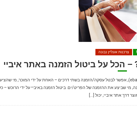
צרכנות אונליין נבונה
ביטול הזמנה באתר איביי / eBay – סקירה באתר איביי (ebay.com), אפשר לבטל עסקה/הזמנה בשתי דרכים – האחת על ידי המוכר, מי שהציע
, מי שביצע את ההזמנה של הפריט/ים. ביטול הזמנה באיביי על ידי הרוכש – כל
צר דרך אתר איביי, יכול […]