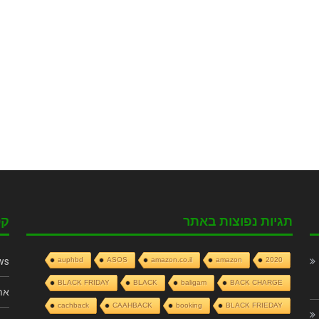
תגיות נפוצות באתר
קט
ws
auphbd
ASOS
amazon.co.il
amazon
2020
BLACK FRIDAY
BLACK
baligam
BACK CHARGE
את
cachback
CAAHBACK
booking
BLACK FRIEDAY