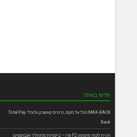
חדש באתר
MAX-BACK הכל על מקס, כרטיס קאשבק גלובלי Total Pay
Back
חווית לקוח פוקופון F2 פרו – ביקורות מתהליך אנבוקסינג