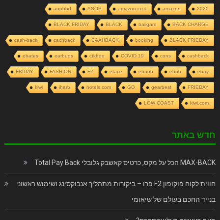
auphbd
ASOS
amazon.co.il
amazon
2020
BLACK FRIDAY
BLACK
baligam
BACK CHARGE
cash-back
cachback
CAAHBACK
booking
BLACK FRIEDAY
ebates
earbuds
ctkhdo
COVID 19
cons
cashback
FRIDAY
FASHION
F2
etace
ehuuh
ehuh
ebay
kiwi
iherb
hotels.com
GO
gearbest
FRIEDAY
LOW COAST
kiwi.com
חדש באתר
MAX-BACK הכל על מקס, כרטיס קאשבק גלובלי Total Pay Back
חווית לקוח פוקופון F2 פרו – ביקורות מתהליך אנבוקסינג ושימוש ראשוני
בנייד החכם בעולם של שיאומי