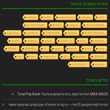
תגיות נפוצות באתר
auphbd
ASOS
amazon.co.il
amazon
2020
BLACK FRIDAY
BLACK
baligam
BACK CHARGE
cash-back
cachback
CAAHBACK
booking
BLACK FRIEDAY
ebates
earbuds
ctkhdo
COVID 19
cons
cashback
FRIDAY
FASHION
F2
etace
ehuuh
ehuh
ebay
kiwi
iherb
hotels.com
GO
gearbest
FRIEDAY
LOW COAST
kiwi.com
חדש באתר
MAX-BACK הכל על מקס, כרטיס קאשבק גלובלי Total Pay Back
חווית לקוח פוקופון F2 פרו – ביקורות מתהליך אנבוקסינג ושימוש ראשוני