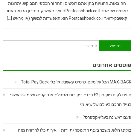
ההוצאות, החנויות בהן אתם רוכשים וההחזר הכספי המבוקש. יתרונות
בולטים של אתר Postcashback.co.il/דואר-קאשבק: היתרון הגדול באתר
קאשבק-דואר Postcashback.co.il הוא האפשרות למשוך (או מראש […]
חיפוש:
פוסטים אחרונים
MAX-BACK הכל על מקס, כרטיס קאשבק גלובלי Total Pay Back
חווית לקוח פוקופון F2 פרו – ביקורות מתהליך אנבוקסינג ושימוש ראשוני
בנייד החכם בעולם של שיאומי
פעם ראשונה בעליאקספרס?
בוקינג חלש, משבר בענף התעופה/תיירות – איך תוכלו להרוויח מזה