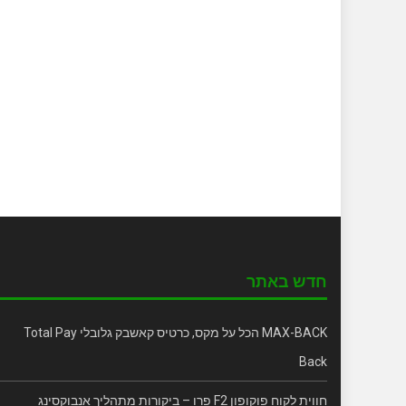
חדש באתר
MAX-BACK הכל על מקס, כרטיס קאשבק גלובלי Total Pay
Back
חווית לקוח פוקופון F2 פרו – ביקורות מתהליך אנבוקסינג