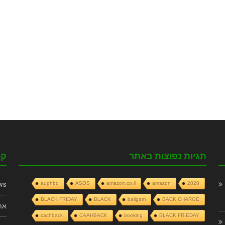
תגיות נפוצות באתר
קט
ws
auphbd
ASOS
amazon.co.il
amazon
2020
BLACK FRIDAY
BLACK
baligam
BACK CHARGE
את
cachback
CAAHBACK
booking
BLACK FRIEDAY