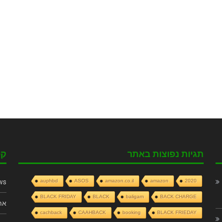
תגיות נפוצות באתר
קט
ws
auphbd
ASOS
amazon.co.il
amazon
2020
BLACK FRIDAY
BLACK
baligam
BACK CHARGE
את
cachback
CAAHBACK
booking
BLACK FRIEDAY