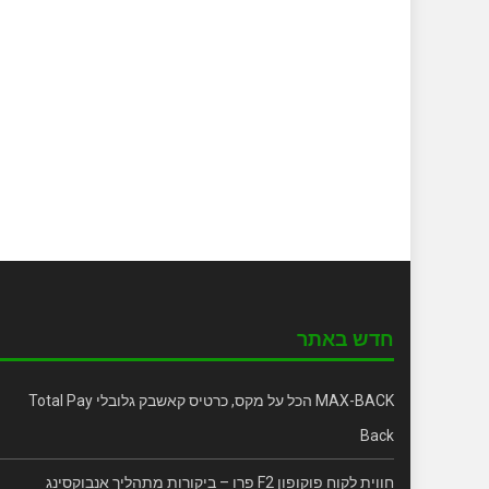
חדש באתר
MAX-BACK הכל על מקס, כרטיס קאשבק גלובלי Total Pay
Back
חווית לקוח פוקופון F2 פרו – ביקורות מתהליך אנבוקסינג