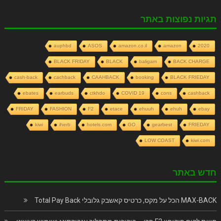
תגיות נפוצות באתר
auphbd
ASOS
amazon.co.il
amazon
2020
BLACK FRIDAY
BLACK
baligam
BACK CHARGE
cash-back
cachback
CAAHBACK
booking
BLACK FRIEDAY
ebates
earbuds
ctkhdo
COVID 19
cons
cashback
FRIDAY
FASHION
F2
etace
ehuuh
ehuh
ebay
kiwi
iherb
hotels.com
GO
gearbest
FRIEDAY
LOW COAST
kiwi.com
חדש באתר
MAX-BACK הכל על מקס, כרטיס קאשבק גלובלי Total Pay Back