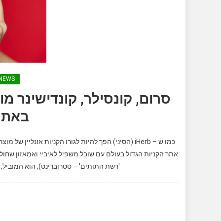
NEWS
סרום, קונסילר, קונדישינר 
באתר
כמו ש – iHerb (הסיני) הפך להיות לגורו הקניות אונ
'רשת התותים' – סטרוברינט), הוא המוביל, 