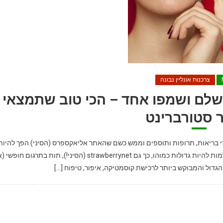
צרכנות אונליין נבונה
מושלם ושמפו אחד – הכי טוב שתמצאי
 סטורברינט
ליין של מוצרי בריאות, תרופות ותוספים וממש כשם שהאתר אליאקספרס (הסיני) הפך להיות
אתר הקניות הגדול בעולם עם שובל משפיל לאיביי ואמאזון שחולמות להיות גדולות כמוהו, כך גם strawberrynet (הסיני!), תות בתרגום חופ
הגדול והמבוקש ביותר לרכישת קוסמטיקה, איפור, טיפוח […]