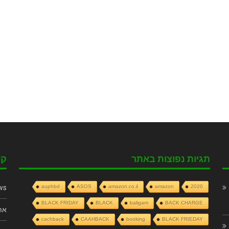
תגיות נפוצות באתר
קט
ws
auphbd
ASOS
amazon.co.il
amazon
2020
BLACK FRIDAY
BLACK
baligam
BACK CHARGE
את
cachback
CAAHBACK
booking
BLACK FRIEDAY