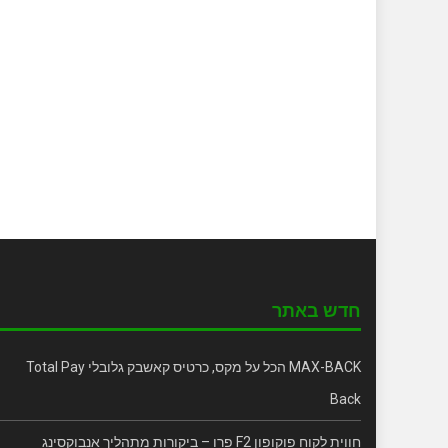
חדש באתר
MAX-BACK הכל על מקס, כרטיס קאשבק גלובלי Total Pay
Back
חווית לקוח פוקופון F2 פרו – ביקורות מתהליך אנבוקסינג