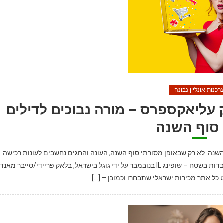
רכנות אונליין נבונה
או בלאק עליאקספרס – מורה נבוכים לדילים
סוף השנה
שנה. לא רק שבאופן מסורתי סוף השנה, העונה והחגים נחשבים לעונות רכישה
מוגברות, אז עוד הגידלו אתרי המסחר הגדולים בעולם והציבו עובדות בשטח – שופינג IL בנובמבר על ידי גוגל בישראל, בלאק פריידי/סייבר מאנ
ט כל אתר מכירות ישראלי שתבחרו וכמובן – […]