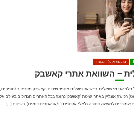
צרכנות אונליין נבונה
ית – השוואת אתרי קאשבק
 תלוי את מי שואלים. בישראל פועלים מספר שירותי קאשבק מקבילים/חופפים,
כספי (קאשבק/Cashback) עבור כל (כמעט) רכישה אונליין באתר. שיטת 'קאשבק' נהוגה בכל האתרים הגדולים בעולם אל