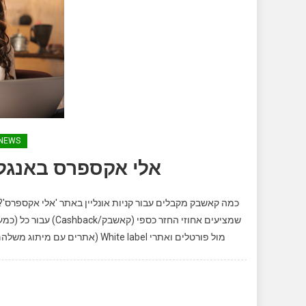
NEWS
אלי אקספרס באנגל
כמה קאשבק מקבלים עבור קניות אונליין באתר 'אלי אקספרס'?
שמציעים אחוזי החזר 
מול פורטלים ואתרי White label (אתרים עם מיתוג משלהם שמוכרים למעשה סחורה מ'אלי-אקספרס' ו/או אתרים דומים). בשיטת […]