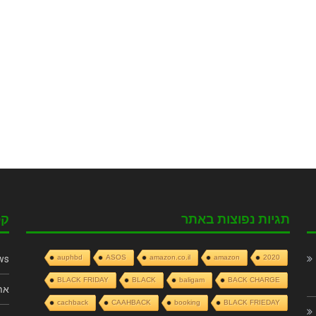
תגיות נפוצות באתר
קט
ws
auphbd
ASOS
amazon.co.il
amazon
2020
BLACK FRIDAY
BLACK
baligam
BACK CHARGE
את
cachback
CAAHBACK
booking
BLACK FRIEDAY