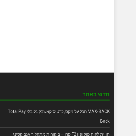
חדש באתר
MAX-BACK הכל על מקס, כרטיס קאשבק גלובלי Total Pay
Back
חווית לקוח פוקופון F2 פרו – ביקורות מתהליך אנבוקסינג