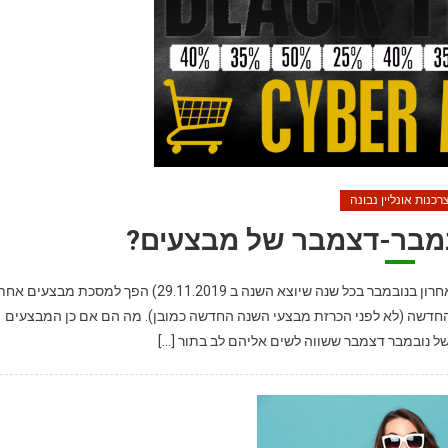
רכנות אונליין נבונה
ובמבר-דצמבר של מבצעים?
הכל נכון. יום המכירות המיוחד של נובמבר (יום שישי השחור, האחרון בנובמבר בכל שנה שיוצא השנה ב 29.11.2019) הפך למסכת מבצעים 
דשה (לא לפני הכרזת מבצעי השנה החדשה כמובן). מה הם אם כן המבצעים
של נובמבר דצמבר ששווה לשים אליהם לב בתור […]