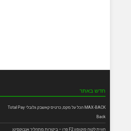
חדש באתר
MAX-BACK הכל על מקס, כרטיס קאשבק גלובלי Total Pay
Back
חווית לקוח פוקופון F2 פרו – ביקורות מתהליך אנבוקסינג