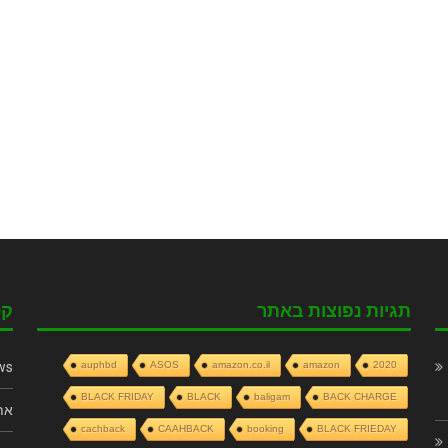
תגיות נפוצות באתר
קט
ws
auphbd
ASOS
amazon.co.il
amazon
2020
BLACK FRIDAY
BLACK
baligam
BACK CHARGE
את
cachback
CAAHBACK
booking
BLACK FRIEDAY