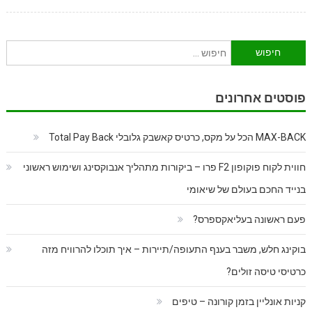
חיפוש:
פוסטים אחרונים
MAX-BACK הכל על מקס, כרטיס קאשבק גלובלי Total Pay Back
חווית לקוח פוקופון F2 פרו – ביקורות מתהליך אנבוקסינג ושימוש ראשוני
בנייד החכם בעולם של שיאומי
פעם ראשונה בעליאקספרס?
בוקינג חלש, משבר בענף התעופה/תיירות – איך תוכלו להרוויח מזה
כרטיסי טיסה זולים?
קניות אונליין בזמן קורונה – טיפים