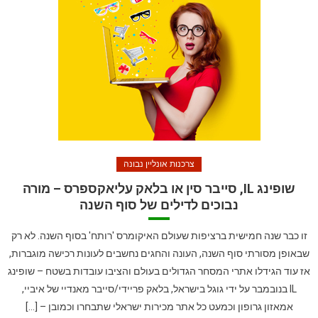
צרכנות אונליין נבונה
שופינג IL, סייבר סין או בלאק עליאקספרס – מורה
נבוכים לדילים של סוף השנה
זו כבר שנה חמישית ברציפות שעולם האיקומרס 'רותח' בסוף השנה. לא רק
שבאופן מסורתי סוף השנה, העונה והחגים נחשבים לעונות רכישה מוגברות,
אז עוד הגידלו אתרי המסחר הגדולים בעולם והציבו עובדות בשטח – שופינג
IL בנובמבר על ידי גוגל בישראל, בלאק פריידי/סייבר מאנדיי של איביי,
אמאזון גרופון וכמעט כל אתר מכירות ישראלי שתבחרו וכמובן – […]