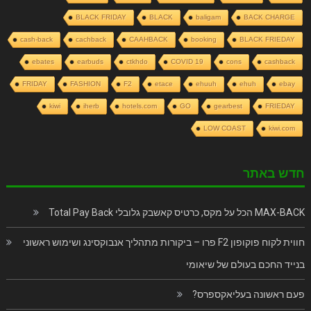
BLACK FRIDAY
BLACK
baligam
BACK CHARGE
cash-back
cachback
CAAHBACK
booking
BLACK FRIEDAY
ebates
earbuds
ctkhdo
COVID 19
cons
cashback
FRIDAY
FASHION
F2
etace
ehuuh
ehuh
ebay
kiwi
iherb
hotels.com
GO
gearbest
FRIEDAY
LOW COAST
kiwi.com
חדש באתר
MAX-BACK הכל על מקס, כרטיס קאשבק גלובלי Total Pay Back
חווית לקוח פוקופון F2 פרו – ביקורות מתהליך אנבוקסינג ושימוש ראשוני
בנייד החכם בעולם של שיאומי
פעם ראשונה בעליאקספרס?