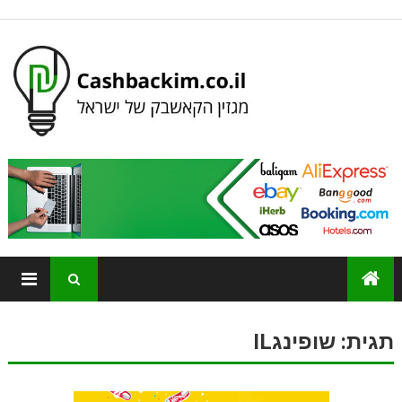
תגית:
שופינגIL