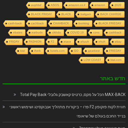
auphbd
ASOS
amazon.co.il
amazon
2020
BLACK FRIDAY
BLACK
baligam
BACK CHARGE
cash-back
cachback
CAAHBACK
booking
BLACK FRIEDAY
ebates
earbuds
ctkhdo
COVID 19
cons
cashback
FRIDAY
FASHION
F2
etace
ehuuh
ehuh
ebay
kiwi
iherb
hotels.com
GO
gearbest
FRIEDAY
LOW COAST
kiwi.com
חדש באתר
MAX-BACK הכל על מקס, כרטיס קאשבק גלובלי Total Pay Back
חווית לקוח פוקופון F2 פרו – ביקורות מתהליך אנבוקסינג ושימוש ראשוני
בנייד החכם בעולם של שיאומי