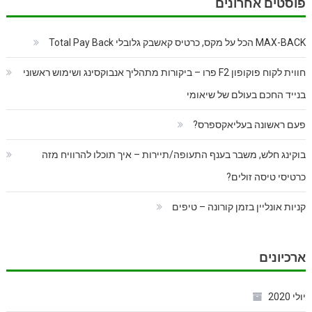
פוסטים אחרונים
MAX-BACK הכל על מקס, כרטיס קאשבק גלובלי Total Pay Back
חווית לקוח פוקופון F2 פרו – ביקורות מתהליך אנבוקסינג ושימוש ראשוני
בנייד החכם בעולם של שיאומי
פעם ראשונה בעליאקספרס?
בוקינג חלש, משבר בענף התעופה/תיירות – איך תוכלו להרוויח מזה
כרטיסי טיסה זולים?
קניות אונליין בזמן קורונה – טיפים
ארכיונים
יולי 2020