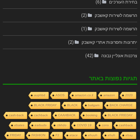
בחירת העורכים
(6)
הרשמה לשירות קאשבק
(2)
הרשמה לשירות קאשבק
(1)
יתרונות וחסרונות אתרי קאשבק
(2)
צרכנות אונליין נבונה
(42)
תגיות נפוצות באתר
auphbd
ASOS
amazon.co.il
amazon
2020
BLACK FRIDAY
BLACK
baligam
BACK CHARGE
cash-back
cachback
CAAHBACK
booking
BLACK FRIEDAY
ebates
earbuds
ctkhdo
COVID 19
cons
cashback
FRIDAY
FASHION
F2
etace
ehuuh
ehuh
ebay