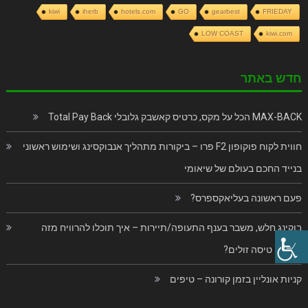
kiwi
iherb
hotels.com
GO
gearbest
FRIEDAY
LOW COAST
kiwi.com
חדש באתר
MAX-BACK הכל על מקס, כרטיס קאשבק גלובלי Total Pay Back
חווית לקוח פוקופון F2 פרו – ביקורות מתהליך אנבוקסינג ושימוש ראשוני
בנייד החכם בעולם של שיאומי
פעם ראשונה בעליאקספרס?
בוקינג חלש, משבר בענף התעופה/תיירות – איך תוכלו להרוויח מזה
כרטיסי טיסה זולים?
קניות אונליין בזמן קורונה – טיפים