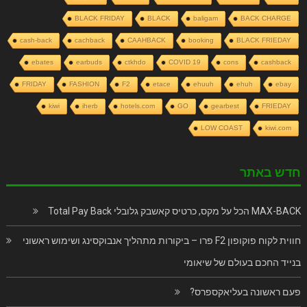
BLACK FRIDAY
BLACK
baligam
BACK CHARGE
cash-back
cachback
CAAHBACK
booking
BLACK FRIEDAY
ebates
earbuds
ctkhdo
COVID 19
cons
cashback
FRIDAY
FASHION
F2
etace
ehuuh
ehuh
ebay
kiwi
iherb
hotels.com
GO
gearbest
FRIEDAY
LOW COAST
kiwi.com
חדש באתר
MAX-BACK הכל על מקס, כרטיס קאשבק גלובלי Total Pay Back
חווית לקוח פוקופון F2 פרו – ביקורות מתהליך אנבוקסינג ושימוש ראשוני
בנייד החכם בעולם של שיאומי
פעם ראשונה בעליאקספרס?