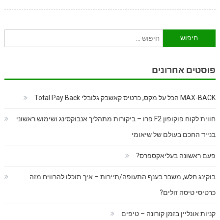
חיפוש:
פוסטים אחרונים
MAX-BACK הכל על מקס, כרטיס קאשבק גלובלי Total Pay Back
חווית לקוח פוקופון F2 פרו – ביקורות מתהליך אנבוקסינג ושימוש ראשוני
בנייד החכם בעולם של שיאומי
פעם ראשונה בעליאקספרס?
בוקינג חלש, משבר בענף התעופה/תיירות – איך תוכלו להרוויח מזה
כרטיסי טיסה זולים?
קניות אונליין בזמן קורונה – טיפים