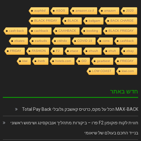
auphbd
ASOS
amazon.co.il
amazon
2020
BLACK FRIDAY
BLACK
baligam
BACK CHARGE
cash-back
cachback
CAAHBACK
booking
BLACK FRIEDAY
ebates
earbuds
ctkhdo
COVID 19
cons
cashback
FRIDAY
FASHION
F2
etace
ehuuh
ehuh
ebay
kiwi
iherb
hotels.com
GO
gearbest
FRIEDAY
LOW COAST
kiwi.com
חדש באתר
MAX-BACK הכל על מקס, כרטיס קאשבק גלובלי Total Pay Back
חווית לקוח פוקופון F2 פרו – ביקורות מתהליך אנבוקסינג ושימוש ראשוני
בנייד החכם בעולם של שיאומי