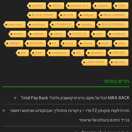
auphbd
ASOS
amazon.co.il
amazon
2020
BLACK FRIDAY
BLACK
baligam
BACK CHARGE
cash-back
cachback
CAAHBACK
booking
BLACK FRIEDAY
ebates
earbuds
ctkhdo
COVID 19
cons
cashback
FRIDAY
FASHION
F2
etace
ehuuh
ehuh
ebay
kiwi
iherb
hotels.com
GO
gearbest
FRIEDAY
LOW COAST
kiwi.com
חדש באתר
MAX-BACK הכל על מקס, כרטיס קאשבק גלובלי Total Pay Back
חווית לקוח פוקופון F2 פרו – ביקורות מתהליך אנבוקסינג ושימוש ראשוני
בנייד החכם בעולם של שיאומי