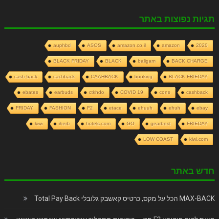
תגיות נפוצות באתר
auphbd
ASOS
amazon.co.il
amazon
2020
BLACK FRIDAY
BLACK
baligam
BACK CHARGE
cash-back
cachback
CAAHBACK
booking
BLACK FRIEDAY
ebates
earbuds
ctkhdo
COVID 19
cons
cashback
FRIDAY
FASHION
F2
etace
ehuuh
ehuh
ebay
kiwi
iherb
hotels.com
GO
gearbest
FRIEDAY
LOW COAST
kiwi.com
חדש באתר
MAX-BACK הכל על מקס, כרטיס קאשבק גלובלי Total Pay Back