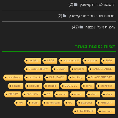
הרשמה לשירות קאשבק
(2)
יתרונות וחסרונות אתרי קאשבק
(2)
צרכנות אונליין נבונה
(42)
תגיות נפוצות באתר
auphbd
ASOS
amazon.co.il
amazon
2020
BLACK FRIDAY
BLACK
baligam
BACK CHARGE
cash-back
cachback
CAAHBACK
booking
BLACK FRIEDAY
ebates
earbuds
ctkhdo
COVID 19
cons
cashback
FRIDAY
FASHION
F2
etace
ehuuh
ehuh
ebay
kiwi
iherb
hotels.com
GO
gearbest
FRIEDAY
LOW COAST
kiwi.com